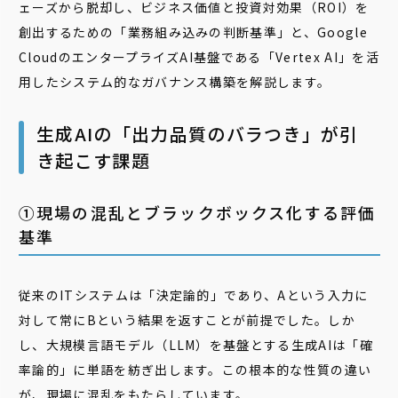
ェーズから脱却し、ビジネス価値と投資対効果（ROI）を
創出するための「業務組み込みの判断基準」と、Google
CloudのエンタープライズAI基盤である「Vertex AI」を活
用したシステム的なガバナンス構築を解説します。
生成AIの「出力品質のバラつき」が引
き起こす課題
➀現場の混乱とブラックボックス化する評価
基準
従来のITシステムは「決定論的」であり、Aという入力に
対して常にBという結果を返すことが前提でした。しか
し、大規模言語モデル（LLM）を基盤とする生成AIは「確
率論的」に単語を紡ぎ出します。この根本的な性質の違い
が、現場に混乱をもたらしています。