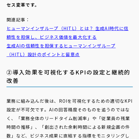
セス変革です。
関連記事：
ヒューマンインザループ（HITL）とは？ 生成AI時代に信
頼性を担保し、ビジネス価値を最大化する
生成AIの信頼性を担保するヒューマンインザループ
（HITL）設計のポイントと留意点
②導入効果を可視化するKPIの設定と継続的
改善
業務に組み込んだ後は、ROIを可視化するための適切なKPI
設定が不可欠です。AIの回答精度そのものを追うのではな
く、「業務全体のリードタイム削減率」や「従業員の残業
時間の推移」、「創出された余剰時間による新規企画の件
数」など、ビジネス成果に直結する指標をモニタリングし