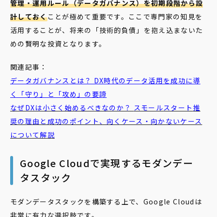
管理・運用ルール（データガバナンス）を初期段階から設
計しておく
ことが極めて重要です。ここで専門家の知見を
活用することが、将来の「技術的負債」を抱え込まないた
めの賢明な投資となります。
関連記事：
データガバナンス
とは？ DX時代のデータ活用を成功に導
く「守り」と「攻め」の要諦
なぜDXは小さく始めるべきなのか？
スモール
スタート
推
奨の理由と成功のポイント、向くケース・向かないケース
について解説
Google Cloudで実現するモダンデー
タスタック
モダンデータスタックを構築する上で、Google Cloudは
非常に有力な選択肢です。