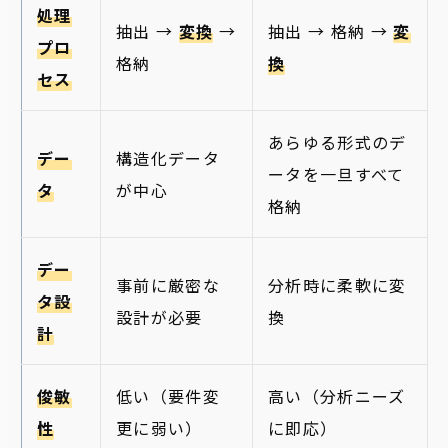
処理
抽出 →
変換
→
抽出 → 格納 →
変
プロ
格納
換
セス
あらゆる形式のデ
デー
構造化データ
ータを一旦すべて
タ
が中心
格納
デー
事前に厳密な
分析時に柔軟に変
タ設
設計が必要
換
計
俊敏
低い（要件変
高い（分析ニーズ
性
更に弱い）
に即応）