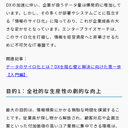
DXの加速に伴い、企業が扱うデータ量は爆発的に増加して
います。しかし、その多くが部署やシステムごとに孤立す
る「情報のサイロ化」に陥っており、これが企業成長の大
きな足かせとなっています。エンタープライズサーチは、
このサイロ化を打破し、情報を経営資産へと昇華させるた
めに不可欠なIT基盤です。
関連記事：
データの
サイロ
化とは？DXを阻む壁と解決に向けた第一歩
【入門編】
目的1：全社的な生産性の劇的な向上
最大の目的は、情報検索にかかる無駄な時間を撲滅するこ
とです。従業員が探し物から解放され、顧客対応や企画立
案といった付加価値の高いコア業務に集中できる環境は、