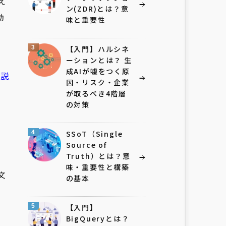
え
ン(ZDR)とは？意
動
味と重要性
3
【入門】ハルシネ
ーションとは？ 生
成AIが嘘をつく原
解説
因・リスク・企業
が取るべき4階層
の対策
4
SSoT（Single
Source of
Truth）とは？意
味・重要性と構築
文
の基本
5
【入門】
BigQueryとは？