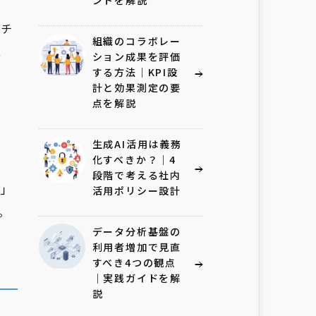
ントを解説
ーチ
組織のコラボレー
、
ション成果を評価
する方法｜KPI設
計と効果測定の要
点を解説
考
生成AI活用は義務
化すべきか？｜4
段階で考える社内
室」
活用ポリシー設計
。
データ分析基盤の
利用者増加で見直
すべき4つの観点
｜実践ガイドを解
説