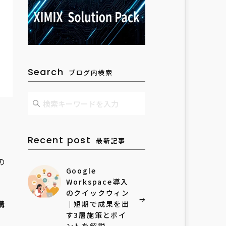
Search
ブログ内検索
Recent post
最新記事
の
Google
Workspace導入
のクイックウィン
構
｜短期で成果を出
す3層施策とポイ