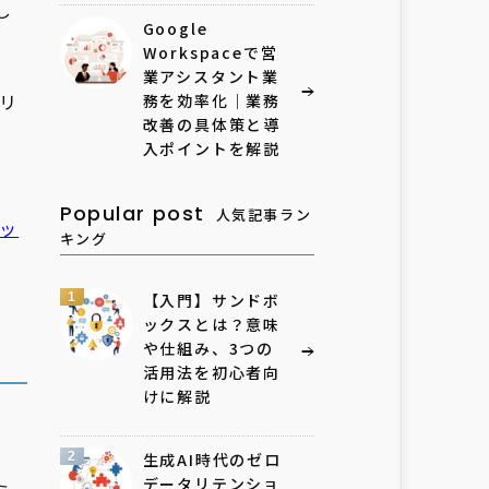
し
Google
Workspaceで営
業アシスタント業
リ
務を効率化｜業務
改善の具体策と導
入ポイントを解説
Popular post
人気記事ラン
テッ
キング
1
【入門】サンドボ
ックスとは？意味
や仕組み、3つの
活用法を初心者向
けに解説
2
生成AI時代のゼロ
データリテンショ