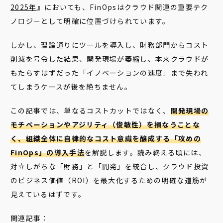
2025年
』においても、FinOpsはクラウド関連の重要テク
ノロジーとして明確に位置づけられています。
しかし、理論通りにツールを導入し、財務部門からコスト
削減を号令した結果、開発現場が萎縮し、本来クラウドが
もたらすはずだった「イノベーションの速度」まで失われ
てしまうケースが後を絶ちません。
この記事では、単なるコストカットではなく、
開発現場の
モチベーションやアジリティ（俊敏性）を損なうことな
く、組織全体に自律的なコスト意識を醸成する「攻めの
FinOps」の導入手法
を解説します。読み終える頃には、
対立しがちな「財務」と「開発」を統合し、クラウド投資
のビジネス価値（ROI）を最大化するための明確な道筋が
見えているはずです。
関連記事：