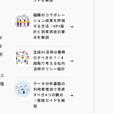
ントを解説
」
組織のコラボレー
ション成果を評価
する方法｜KPI設
計と効果測定の要
タ
点を解説
客
生成AI活用は義務
創
化すべきか？｜4
段階で考える社内
活用ポリシー設計
ス
X推
データ分析基盤の
利用者増加で見直
すべき4つの観点
｜実践ガイドを解
説