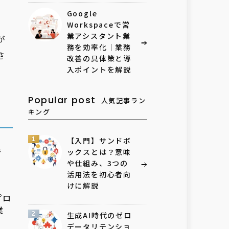
Google
Workspaceで営
業アシスタント業
が
務を効率化｜業務
さ
改善の具体策と導
入ポイントを解説
Popular post
人気記事ラン
キング
1
【入門】サンドボ
で
ックスとは？意味
や仕組み、3つの
活用法を初心者向
けに解説
プロ
業
2
生成AI時代のゼロ
データリテンショ