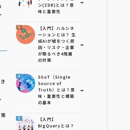
ン(ZDR)とは？意
お
味と重要性
し
3
【入門】ハルシネ
ーションとは？ 生
成AIが嘘をつく原
因・リスク・企業
が取るべき4階層
の対策
4
SSoT（Single
でき
Source of
Truth）とは？意
味・重要性と構築
し
の基本
を第
5
【入門】
BigQueryとは？