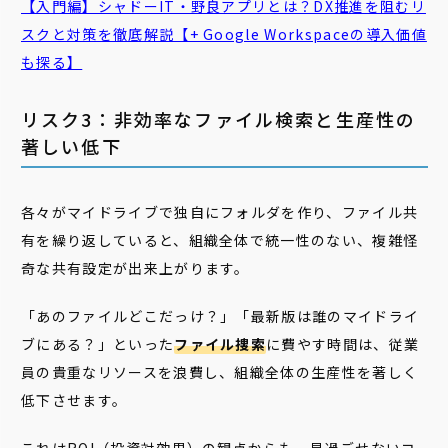
【入門編】シャドーIT・野良アプリとは？DX推進を阻むリ
スクと対策を徹底解説【+ Google Workspaceの導入価値
も探る】
リスク3：非効率なファイル検索と生産性の
著しい低下
各々がマイドライブで独自にフォルダを作り、ファイル共
有を繰り返していると、組織全体で統一性のない、複雑怪
奇な共有設定が出来上がります。
「あのファイルどこだっけ？」「最新版は誰のマイドライ
ブにある？」といった
ファイル捜索
に費やす時間は、従業
員の貴重なリソースを浪費し、組織全体の生産性を著しく
低下させます。