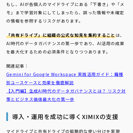
もし、AIが各個人のマイドライブにある「下書き」や「メ
モ」まで学習対象にしてしまったら、誤った情報や未確定
の情報を参照するリスクがあります。
「共有ドライブ」に組織の公式な知見を集約すること
は、
AI時代のデータガバナンスの第一歩であり、AI活用の成果
を最大化するための必須条件となりつつあります。
関連記事：
Gemini
for
Google
Workspace
実践活用ガイド：職種
別ユースケースと効果を徹底解説
【入門編】
生成
AI
時代
のデータガバナンスとは？ リスク対
策とビジネス価値最大化の第一歩
導入・運用を成功に導くXIMIXの支援
マイドライブと共有ドライブの戦略的な使い分けを実現