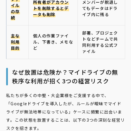
所有者がアカウン
メンバーが脱退し
イル
トを削除するとデ
てもデータはドラ
の存
ータも削除
イブ内に残る
続
部署、プロジェク
主な
個人の作業ファイ
トなどチームで共
利用
ル、下書き、メモな
同利用する公式フ
目的
ど
ァイル
なぜ放置は危険か？マイドライブの無
秩序な利用が招く3つの経営リスク
私たちが多くの中堅・大企業様をご支援する中で、
「Googleドライブを導入したが、ルールが曖昧でマイド
ライブが無法地帯になっている」ケースに頻繁に出会いま
す。この状態を放置することは、以下の3つの深刻な経営リ
スクを招きます。