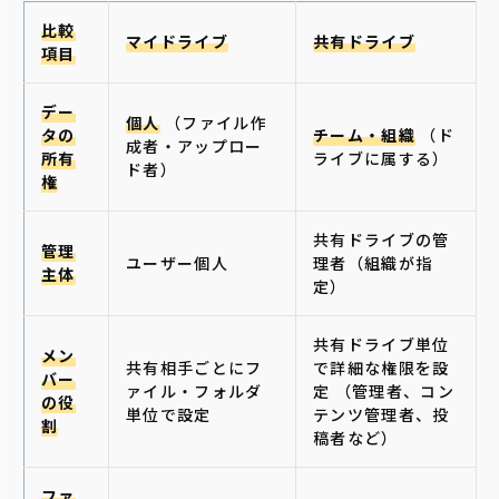
比較
マイドライブ
共有ドライブ
項目
デー
個人
（ファイル作
タの
チーム・組織
（ド
成者・アップロー
所有
ライブに属する）
ド者）
権
共有ドライブの管
管理
ユーザー個人
理者（組織が指
主体
定）
共有ドライブ単位
メン
共有相手ごとにフ
で詳細な権限を設
バー
ァイル・フォルダ
定 （管理者、コン
の役
単位で設定
テンツ管理者、投
割
稿者など）
ファ