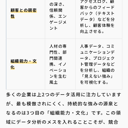
アクセスログ、顧
の深さ、
客からのフィード
顧客との親密
信頼関
バック（テキスト
性
係、エン
データ）などを分
ゲージメ
析し、顧客体験を
ント
向上させる。
人材の専
人事データ、コミ
門性、部
ュニケーションデ
門間連
ータ、プロジェク
組織能力・文
携、イノ
ト管理データなど
化
ベーショ
を分析し、組織の
ンを生む
「見えない強み」
風土
を可視化する。
多くの企
業は上2つのデータ活用に注力しています
が、最も模倣されにくく、持続的な強みの源泉と
なるのは3つ目の「組織能力・文化」です。この領
域にデータ分析のメスを入れることこそが、競合