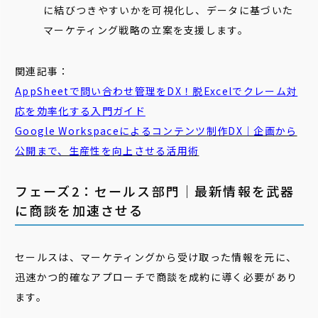
に結びつきやすいかを可視化し、データに基づいた
マーケティング戦略の立案を支援します。
関連記事：
AppSheetで
問い合わせ
管理
をDX！脱Excelでクレーム対
応を効率化する入門ガイド
Google Workspaceによる
コンテンツ
制作DX｜企画から
公開まで、生産性を向上させる活用術
フェーズ2：セールス部門｜最新情報を武器
に商談を加速させる
セールスは、マーケティングから受け取った情報を元に、
迅速かつ的確なアプローチで商談を成約に導く必要があり
ます。