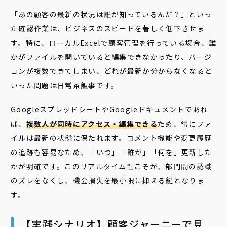
「あの顧客の最新の状況は誰が知っているんだ？」といっ
た確認作業は、ビジネスのスピードを著しく低下させま
す。特に、ローカルExcelで顧客管理を行っている場合、誰
かがファイルを開いていると編集できなかったり、バージ
ョンが複数できてしまい、どれが最新か分からなくなると
いった問題は日常茶飯事です。
GoogleスプレッドシートやGoogleドキュメントであれ
ば、
複数人が同時にアクセス・編集できる
ため、常にファ
イルは最新の状態に保たれます。コメント機能や変更履歴
の追跡も容易なため、「いつ」「誰が」「何を」更新した
かが明確です。このリアルタイム性こそが、部門間の認識
のズレをなくし、機会損失を最小限に抑える鍵となりま
す。
【実践シナリオ】顧客ジャーニーで見