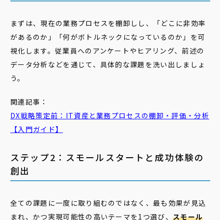
まずは、現在の業務プロセスを棚卸しし、「どこに非効率
があるのか」「何がボトルネックになっているのか」を可
視化します。従業員へのアンケートやヒアリング、前述の
データ分析などを通じて、具体的な課題を洗い出しましょ
う。
関連記事：
DX戦略策定前：IT資産と
業務
プロセス
の
棚卸
・評価・分析
【入門ガイド】
ステップ2：スモールスタートと成功体験の
創出
全ての課題に一度に取り組むのではなく、最も効果が見込
まれ、かつ実現可能性の高いテーマを1つ選び、
スモール