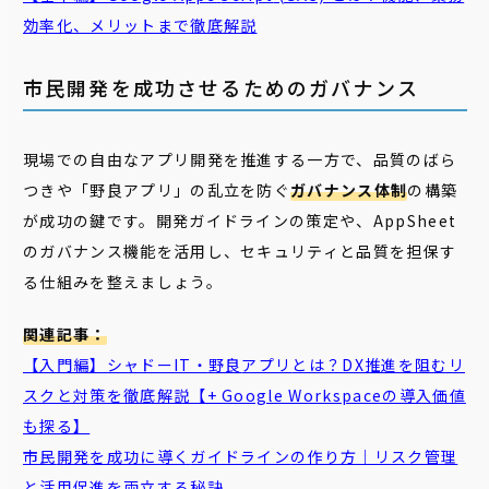
効率化、メリットまで徹底解説
市民開発を成功させるためのガバナンス
現場での自由なアプリ開発を推進する一方で、品質のばら
つきや「野良アプリ」の乱立を防ぐ
ガバナンス体制
の構築
が成功の鍵です。開発ガイドラインの策定や、AppSheet
のガバナンス機能を活用し、セキュリティと品質を担保す
る仕組みを整えましょう。
関連記事：
【入門編】シャドーIT・
野良
アプリ
とは？DX推進を阻むリ
スクと対策を徹底解説【+ Google Workspaceの導入価値
も探る】
市民
開発
を成功に導く
ガイドライン
の作り方｜リスク管理
と活用促進を両立する秘訣