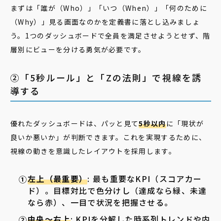
まずは「誰が（Who）」「いつ（When）」「何のために
（Why）」見る画面なのかを定義書に落とし込みましょ
う。1つのダッシュボードで全員を満足させようとせず、階
層別にビューを分ける勇気が必要です。
②「5秒ルール」と「Zの法則」で視線を誘
導する
優れたダッシュボードは、パッと見て
5秒以内
に「現状が
良いか悪いか」が判断できます。これを実現するために、
視線の動きを意識したレイアウトを採用します。
左上（最重要）
: 最も重要なKPI（スコアカー
ド）。目標対比で色分けし（達成なら緑、未達
なら赤）、一目で状況を把握させる。
中央～右上
: KPIを分解した時系列トレンドや内