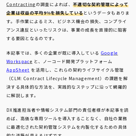
Contracting
の調査によれば、
不適切な契約管理によって
企業は収益の平均9%を損失している
というデータもありま
す。手作業によるミス、ビジネス機会の損失、コンプライ
アンス違反といったリスクは、事業の成長を直接的に阻害
する要因となるのです。
本記事では、多くの企業が既に導入している
Google
Workspac
e
と、ノーコード開発プラットフォーム
AppSheet
を活用し、これらの契約ライフサイクル管理
（CLM: Contract Lifecycle Management）の課題を解
決する具体的な方法を、実践的なステップに沿って網羅的
に解説します。
DX推進担当者や情報システム部門の責任者様が本記事を読
めば、高価な専用ツールを導入することなく、自社の業務
に最適化された契約管理システムを内製化するための具体
的な道筋が見えるはずです。