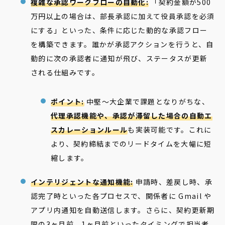
複雑な承認ワークフローの自動化:
「契約金額が500
万円以上の場合は、部長承認に加えて役員承認を必須
にする」といった、条件に応じた動的な承認フロー
を構築できます。誰かが承認アクションを行うと、自
動的に次の承認者に通知が飛び、ステータスが更新
される仕組みです。
ポイント:
中堅〜大企業で課題となりがちな、
代理承認機能や、承認が滞留した場合の自動エ
スカレーションルール
も実装可能です。これに
より、契約締結までのリードタイムを大幅に短
縮します。
インテリジェントな通知機能:
申請時、差戻し時、承
認完了時といった各プロセスで、関係者に Gmail や
アプリ内通知を自動送信します。さらに、契約更新期
限の3ヶ月前、1ヶ月前といったタイミングで担当者