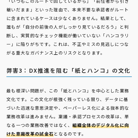
「いつもこのルートで回しているから」「前任者から引き
継いだまま」といった理由で、本来不要な承認者がルート
に含まれているケースは少なくありません。結果として、
誰もが「自分の前後の人がしっかり見ているだろう」と判
断し、実質的なチェック機能が働いていない「ハンコラリ
ー」に陥りがちです。これは、不正やミスの見逃しにつな
がる重大なガバナンス上のリスクとなります。
弊害3：DX推進を阻む「紙とハンコ」の文化
最も根深い問題が、この「紙とハンコ」を中心とした業務
文化です。この文化が根強く残っている限り、データに基
づいた迅速な意思決定や、ペーパーレス化による抜本的な
業務改革は進みません。稟議・承認プロセスの改革は、単
なる一つの業務改善ではなく、
組織全体のデジタル化に向
けた意識改革の試金石
となるのです。