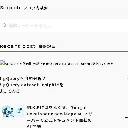
Search
ブログ内検索
Recent post
最新記事
BigQueryを自動分析？
BigQuery dataset insightsを
試してみる
調べる時間をなくす。Google
Developer Knowledge MCP サ
ーバーで公式ドキュメント直結の
AI 開発