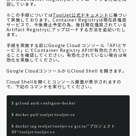
説しています。
※この手順については
ToolJet公式ドキュメント
に基づい
て実施しております。Container Registryは現在非推奨
サービスで、今後廃止予定の為、後日現在推奨されている
Artifact Registryにアップロードする方法を追記いたし
ます。
手順を実施する前にGoogle Cloud コンソール「APIとサ
ービス」にてContainer Registry APIが有効化されてい
ることを確認してください。有効化されていない場合は有
効化を実施してください。
Google CloudコンソールからCloud Shell を開きます。
Cloud Shellを開くとコンソール画面が表示されますの
で、下記のコマンドを実行してください。
$ gcloud auth configure-docker
$ docker pull tooljet/tooljet-ce
$ docker tag tooljet/tooljet-ce gcr.io/"プロジェクト
ID"/tooljet/tooljet-ce