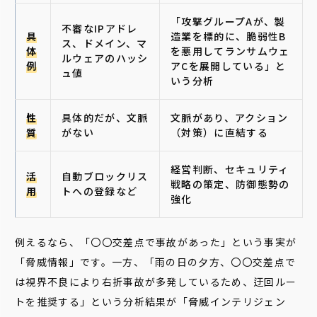
「攻撃グループAが、製
不審なIPアドレ
具
造業を標的に、脆弱性B
ス、ドメイン、マ
体
を悪用してランサムウェ
ルウェアのハッシ
例
アCを展開している」と
ュ値
いう分析
性
具体的だが、文脈
文脈があり、アクション
質
がない
（対策）に直結する
経営判断、セキュリティ
活
自動ブロックリス
戦略の策定、防御態勢の
用
トへの登録など
強化
例えるなら、「〇〇交差点で事故があった」という事実が
「脅威情報」です。一方、「雨の日の夕方、〇〇交差点で
は視界不良により右折事故が多発しているため、迂回ルー
トを推奨する」という分析結果が「脅威インテリジェン