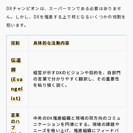
DXチャンピオンは、スーパーマンである必要はありませ
ん。しかし、DXを推進する上で核となるいくつかの役割を
担います。
役割
具体的な活動内容
伝道
師
経営が示すDXのビジョンや目的を、自部門
(Eva
の言葉で分かりやすく翻訳し、その重要性
を粘り強く説く。
ngel
ist)
変革
中央のDX推進組織と現場の双方向のコミュ
のハ
ニケーションを円滑にする。現場の課題や
ブ
ニーズを吸い上げ、推進組織にフィードバ