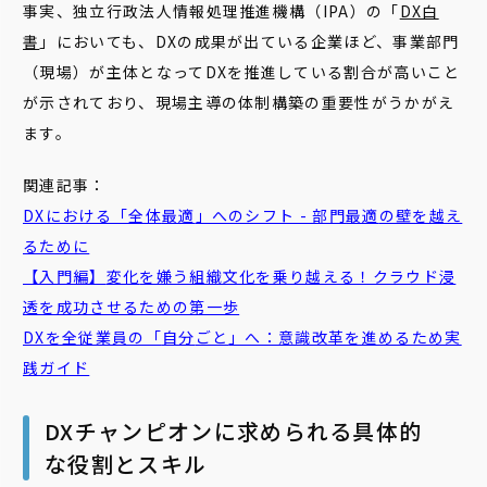
事実、独立行政法人情報処理推進機構（IPA）の「
DX白
書
」においても、DXの成果が出ている企業ほど、事業部門
（現場）が主体となってDXを推進している割合が高いこと
が示されており、現場主導の体制構築の重要性がうかがえ
ます。
関連記事：
DXにおける「全体
最適
」へのシフト - 部門
最適
の壁を越え
るために
【入門編】
変化
を嫌う組織文化を乗り越える！クラウド浸
透を成功させるための第一歩
DXを全従業員の「
自分
ごと
」へ：意識改革を進めるため実
践ガイド
DXチャンピオンに求められる具体的
な役割とスキル