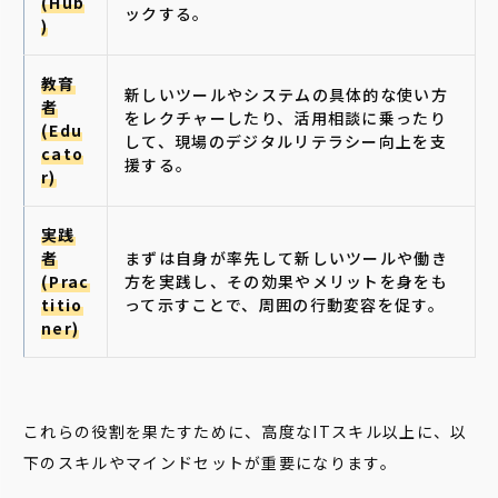
(Hub
ックする。
)
教育
新しいツールやシステムの具体的な使い方
者
をレクチャーしたり、活用相談に乗ったり
(Edu
して、現場のデジタルリテラシー向上を支
cato
援する。
r)
実践
者
まずは自身が率先して新しいツールや働き
(Prac
方を実践し、その効果やメリットを身をも
titio
って示すことで、周囲の行動変容を促す。
ner)
これらの役割を果たすために、高度なITスキル以上に、以
下のスキルやマインドセットが重要になります。