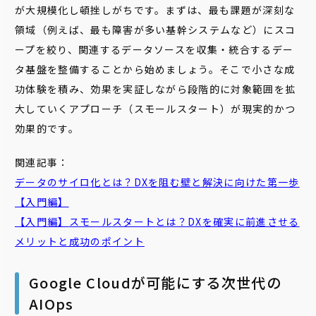
が大規模化し頓挫しがちです。まずは、最も課題が深刻な
領域（例えば、最も障害が多い基幹システムなど）にスコ
ープを絞り、関連するデータソースを収集・統合するデー
タ基盤を整備することから始めましょう。そこで小さな成
功体験を積み、効果を実証しながら段階的に対象範囲を拡
大していくアプローチ（スモールスタート）が現実的かつ
効果的です。
関連記事：
データの
サイロ
化とは？DXを阻む壁と解決に向けた第一歩
【入門編】
【入門編】
スモール
スタート
とは？DXを確実に前進させる
メリットと成功のポイント
Google Cloudが可能にする次世代の
AIOps