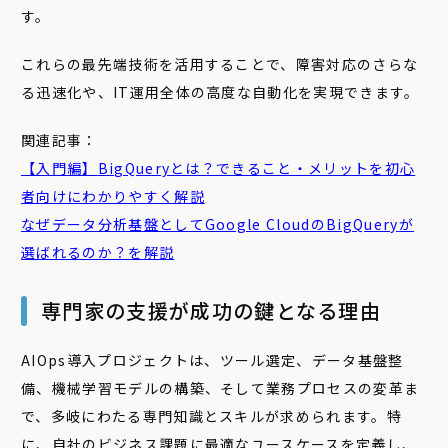
す。
これらの最先端技術を活用することで、障害対応のさらな
る迅速化や、IT運用全体の高度な自動化を実現できます。
関連記事：
【入門編】
BigQuery
とは？できること・メリットを初心
者向けにわかりやすく解説
なぜデータ分析基盤としてGoogle Cloudの
BigQuery
が
選ばれるのか？を解説
専門家の支援が成功の鍵となる理由
AIOps導入プロジェクトは、ツール選定、データ基盤整
備、機械学習モデルの構築、そして業務プロセスの変革ま
で、多岐にわたる専門知識とスキルが求められます。特
に、自社のビジネス課題に最適なユースケースを定義し、