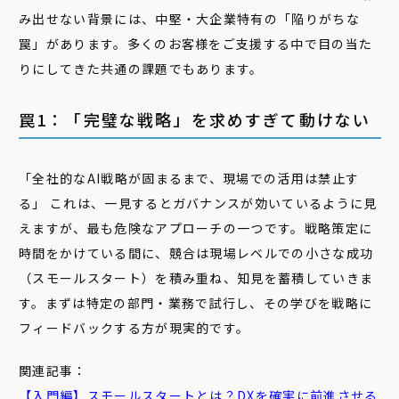
み出せない背景には、中堅・大企業特有の「陥りがちな
罠」があります。多くのお客様をご支援する中で目の当た
りにしてきた共通の課題でもあります。
罠1：「完璧な戦略」を求めすぎて動けない
「全社的なAI戦略が固まるまで、現場での活用は禁止す
る」 これは、一見するとガバナンスが効いているように見
えますが、最も危険なアプローチの一つです。戦略策定に
時間をかけている間に、競合は現場レベルでの小さな成功
（スモールスタート）を積み重ね、知見を蓄積していきま
す。まずは特定の部門・業務で試行し、その学びを戦略に
フィードバックする方が現実的です。
関連記事：
【入門編】
スモール
スタート
とは？DXを確実に前進させる