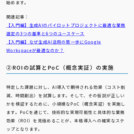
始めます。
関連記事：
【入門編】
生成
AI
のパイロットプロジェクトに最適な業務
選定の3つの基準と6つの
ユース
ケース
【入門編】なぜ
生成
AI
活用の第一歩にGoogle
Workspaceが最適なのか？
②ROIの試算とPoC（概念実証）の実施
特定した課題に対し、AI導入で期待される効果（コスト削
減、時間創出）を試算します。そして、その仮説が正しい
かを検証するために、小規模なPoC（概念実証）を実施し
ます。PoCを通じて、技術的な実現可能性と具体的な業務
効果（ROI）を見極めることが、本格導入への確実なステ
ップとなります。