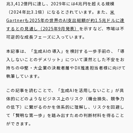
兆3,412億円に達し、2029年には4兆円を超える規模
（2024年比3.1倍）になるとされています。また、
米
Gartnerも2025年の世界のAI支出総額が約1.5兆ドルに達
するとの見通し（2025年9月発表）
を示すなど、市場は不
可逆的な成長フェーズに入っています。
本記事は、「生成AIの導入」を検討する一歩手前の、「導
入しないことのデメリット」について漠然とした不安をお
持ちの中堅・大企業の決裁者層やDX推進担当者様に向けて
執筆しています。
この記事を読むことで、「生成AIを活用しないこと」が具
体的にどのようなビジネス上のリスク（機会損失、競争力
の低下）に繋がるのかを体系的に理解し、リスクを回避し
て「賢明な第一歩」を踏み出すための判断材料を得ること
ができます。