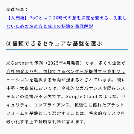
関連記事：
【入門編】
PoC
とは？DX時代の意思決定を変える、失敗し
ないための進め方と成功の秘訣を徹底解説
③信頼できるセキュアな基盤を選ぶ
米Gartnerの予測（2025年4月発表）では、多くの企業が
自社開発よりも、信頼できるベンダーが提供する商用ソリ
ューションを選択する傾向が強まるとされています。
特に
中堅・大企業においては、全社的なガバナンスや既存シス
テムとの連携が不可欠です。Google Cloud のような、セ
キュリティ、コンプライアンス、拡張性に優れたプラット
フォームを基盤として選定することは、将来的なリスクを
最小化する上で賢明な判断と言えます。