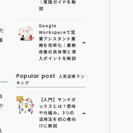
｜実践ガイドを解
説
Google
だ
Workspaceで営
業アシスタント業
織
務を効率化｜業務
改善の具体策と導
入ポイントを解説
Popular post
人気記事ラン
キング
自
1
【入門】サンドボ
か
ックスとは？意味
や仕組み、3つの
活用法を初心者向
けに解説
え