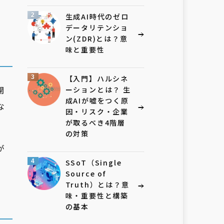
2
生成AI時代のゼロ
データリテンショ
ン(ZDR)とは？意
味と重要性
3
【入門】ハルシネ
開
ーションとは？ 生
成AIが嘘をつく原
な
因・リスク・企業
が取るべき4階層
の対策
が
4
SSoT（Single
Source of
Truth）とは？意
味・重要性と構築
の基本