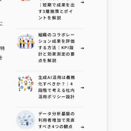
｜短期で成果を出
す3層施策とポイ
ントを解説
に
組織のコラボレー
ション成果を評価
特
する方法｜KPI設
計と効果測定の要
を
点を解説
、
生成AI活用は義務
化すべきか？｜4
段階で考える社内
、
活用ポリシー設計
データ分析基盤の
利用者増加で見直
すべき4つの観点