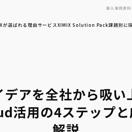
導入事例
資料
MIXが選ばれる理由
サービス
XIMIX Solution Pack
課題別に
イデアを全社から吸い
Cloud活用の4ステッ
解説