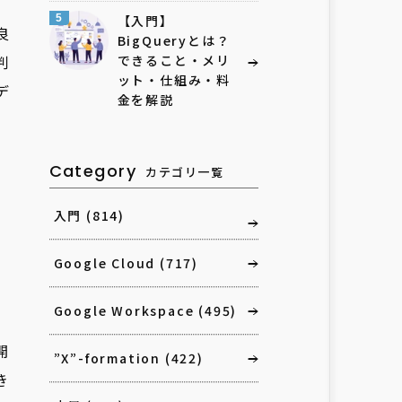
5
【入門】
良
BigQueryとは？
判
できること・メリ
ット・仕組み・料
デ
金を解説
Category
カテゴリ一覧
入門
(814)
Google Cloud
(717)
Google Workspace
(495)
開
”X”-formation
(422)
き