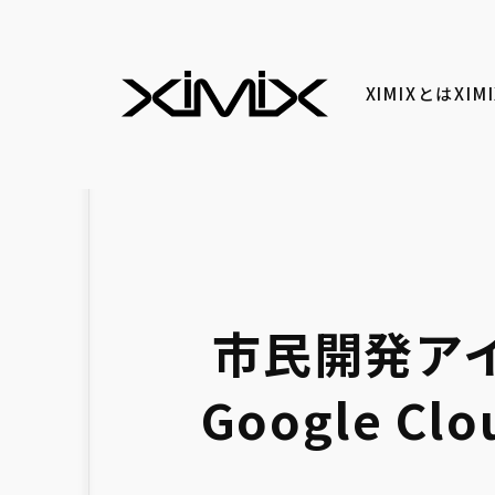
XIMIXとは
XI
市民開発ア
Google 