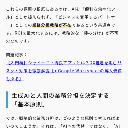
これらの課題の根底にあるのは、AIを「便利な効率化ツー
ル」としか捉えられず、「ビジネスを変革するパートナ
ー」としての
業務分担戦略が不在
であるという共通点で
す。ROIを最大化するには、戦略的な「棲み分け」が不可
欠なのです。
関連記事：
【入門編】シャドーIT・
野良
アプリ
とは？DX推進を阻むリ
スクと対策を徹底解説【+ Google Workspaceの導入価値
も探る】
生成AIと人間の業務分担を決定する
「基本原則」
では、戦略的な業務分担は、どのような原則で考えればよ
いのでしょうか。それは、「AIへの代替」ではなく、「AI