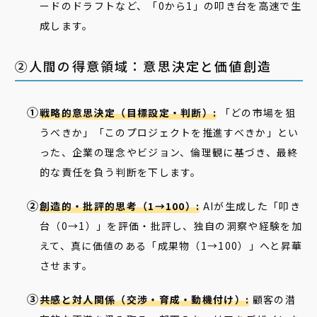
ードのドラフトなど、「0から1」の叩き台を高速で生
成します。
②人間の得意領域：意思決定と価値創造
戦略的意思決定（目標設定・判断）:
「どの市場を狙
うべきか」「このプロジェクトを推進すべきか」とい
った、企業の理念やビジョン、倫理観に基づき、最終
的な責任を負う判断を下します。
創造的・批評的思考（1→100）:
AIが生成した「叩き
台（0→1）」を評価・批評し、独自の洞察や経験を加
えて、真に価値のある「成果物（1→100）」へと昇華
させます。
共感と対人関係（交渉・育成・動機付け）:
顧客の潜