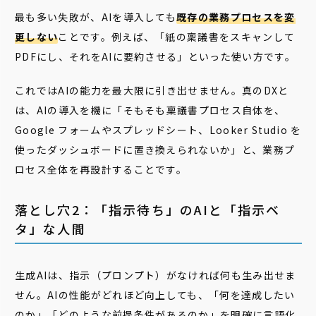
最も多い失敗が、AIを導入しても
既存の業務プロセスを変
更しない
ことです。例えば、「紙の稟議書をスキャンして
PDFにし、それをAIに要約させる」といった使い方です。
これではAIの能力を最大限に引き出せません。真のDXと
は、AIの導入を機に「そもそも稟議書プロセス自体を、
Google フォームやスプレッドシート、Looker Studio を
使ったダッシュボードに置き換えられないか」と、業務プ
ロセス全体を再設計することです。
落とし穴2：「指示待ち」のAIと「指示ベ
タ」な人間
生成AIは、指示（プロンプト）がなければ何も生み出せま
せん。AIの性能がどれほど向上しても、「何を達成したい
のか」「どのような前提条件があるのか」を明確に言語化