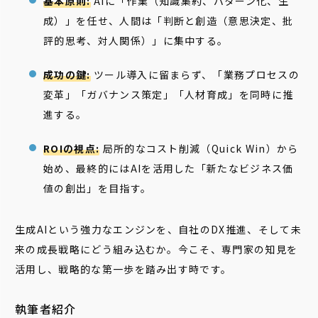
基本原則:
AIに「作業（知識集約、パターン化、生
成）」を任せ、人間は「判断と創造（意思決定、批
評的思考、対人関係）」に集中する。
成功の鍵:
ツール導入に留まらず、「業務プロセスの
変革」「ガバナンス策定」「人材育成」を同時に推
進する。
ROIの視点:
局所的なコスト削減（Quick Win）から
始め、最終的にはAIを活用した「新たなビジネス価
値の創出」を目指す。
生成AIという強力なエンジンを、自社のDX推進、そして未
来の成長戦略にどう組み込むか。今こそ、専門家の知見を
活用し、戦略的な第一歩を踏み出す時です。
執筆者紹介