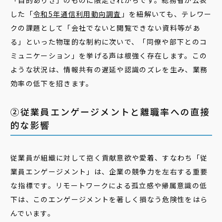
「目的ありき」のものに限定されがちです。総務省が公表
した「
令和5年通信利用動向調査
」を紐解いても、テレワー
クの課題として「会社でないと閲覧できない資料等があ
る」といった物理的な制約に次いで、「同僚や部下とのコ
ミュニケーション」を挙げる声は根強く存在します。この
ような状況は、情報共有の遅延や認識のズレを生み、業務
効率の低下を招きます。
②従業員エンゲージメントと離職率への直接
的な影響
従業員が組織に対して抱く貢献意欲や愛着、すなわち「従
業員エンゲージメント」は、企業の競争力を左右する重要
な指標です。リモートワークによる孤立感や帰属意識の低
下は、このエンゲージメントを著しく損なう危険性をはら
んでいます。