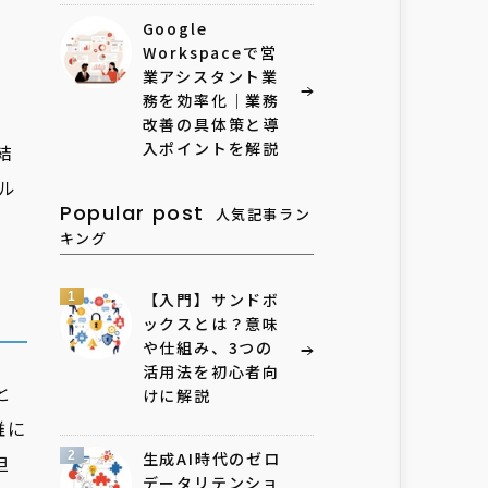
務
Google
Workspaceで営
業アシスタント業
務を効率化｜業務
改善の具体策と導
入ポイントを解説
結
ル
Popular post
人気記事ラン
キング
1
【入門】サンドボ
ックスとは？意味
や仕組み、3つの
活用法を初心者向
と
けに解説
誰に
2
生成AI時代のゼロ
担
データリテンショ