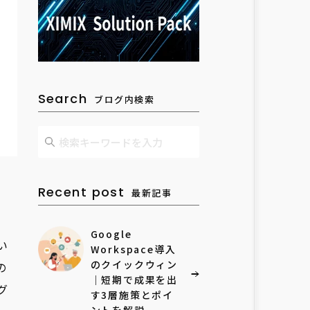
Search
ブログ内検索
Recent post
最新記事
Google
い
Workspace導入
のクイックウィン
の
｜短期で成果を出
グ
す3層施策とポイ