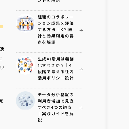
ントを解説
組織のコラボレー
ション成果を評価
、
する方法｜KPI設
計と効果測定の要
点を解説
を活
に
生成AI活用は義務
化すべきか？｜4
用い
段階で考える社内
、
活用ポリシー設計
データ分析基盤の
戦
利用者増加で見直
すべき4つの観点
｜実践ガイドを解
説