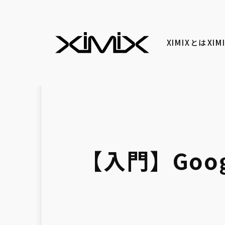
XIMIXとは
XI
【入門】Goog