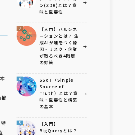
ン(ZDR)とは？意
味と重要性
3
【入門】ハルシネ
ーションとは？ 生
成AIが嘘をつく原
因・リスク・企業
が取るべき4階層
の対策
本
4
SSoT（Single
Source of
Truth）とは？意
指摘
味・重要性と構築
の基本
。特
5
【入門】
BigQueryとは？
直