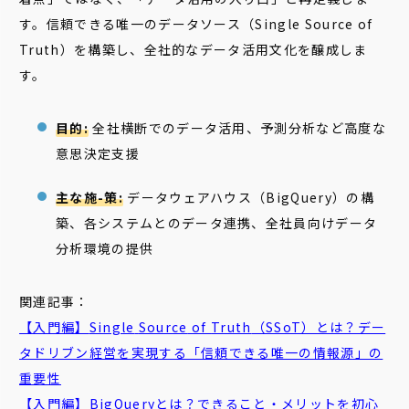
す。信頼できる唯一のデータソース（Single Source of
Truth）を構築し、全社的なデータ活用文化を醸成しま
す。
目的:
全社横断でのデータ活用、予測分析など高度な
意思決定支援
主な施-策:
データウェアハウス（BigQuery）の構
築、各システムとのデータ連携、全社員向けデータ
分析環境の提供
関連記事：
【入門編】
Single
Source
of
Truth
（SSoT）とは？デー
タドリブン経営を実現する「信頼できる唯一の情報源」の
重要性
【入門編】
BigQuery
とは？できること・メリットを初心