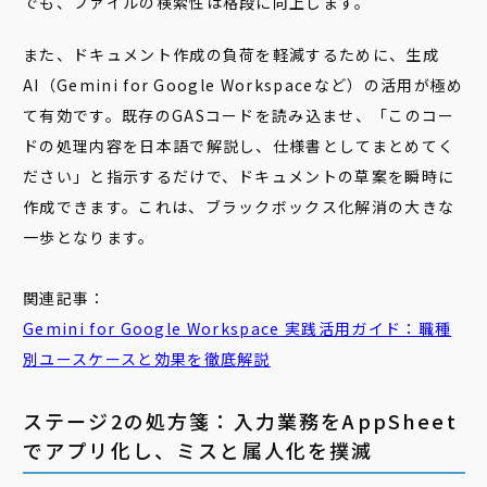
でも、ファイルの検索性は格段に向上します。
また、ドキュメント作成の負荷を軽減するために、生成
AI（Gemini for Google Workspaceなど）の活用が極め
て有効です。既存のGASコードを読み込ませ、「このコー
ドの処理内容を日本語で解説し、仕様書としてまとめてく
ださい」と指示するだけで、ドキュメントの草案を瞬時に
作成できます。これは、ブラックボックス化解消の大きな
一歩となります。
関連記事：
Gemini
for
Google
Workspace
実践活用ガイド：職種
別ユースケースと効果を徹底解説
ステージ2の処方箋：入力業務をAppSheet
でアプリ化し、ミスと属人化を撲滅