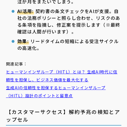
注が月をまたいでしまう。
AI活用:
契約書の条文チェックをAIが支援。自
社の法務ポリシーと照らし合わせ、リスクのあ
る条項を指摘し、修正案を提示します（※最終
確認は人間が行います）。
効果:
リードタイムの短縮による受注サイクル
の高速化。
関連記事：
ヒューマンインザループ（HITL）とは？ 生成AI時代に信
頼性を担保し、ビジネス価値を最大化する
生成AIの信頼性を担保するヒューマンインザループ
（HITL）設計のポイントと留意点
【カスタマーサクセス】解約予兆の検知とア
ップセル