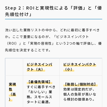
Step 2：ROIと実現性による「評価」と「優
先順位付け」
洗い出した業務リストの中から、どれに最初に着手すべき
か。ここで重要になるのが、「ビジネスインパクト
（ROI）」と「実現の容易性」という2つの軸で評価し、優
先順位を決定することです。
ビジネスインパ
ビジネスインパクト
クト（大）
（小）
【最優先領域】
実現
【後回し/個別対応】
すぐに着手すべき
性
効果は限定的だが、
「おいしい」業
（高
個人の負荷が高いな
務。スモールス
）
ら検討の価値あり。
タートに最適。