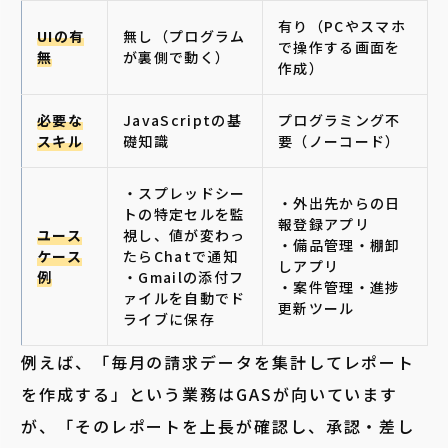
有り（PCやスマホ
UIの有
無し（プログラム
で操作する画面を
無
が裏側で動く）
作成）
必要な
JavaScriptの基
プログラミング不
スキル
礎知識
要（ノーコード）
・スプレッドシー
・外出先からの日
トの特定セルを監
報登録アプリ
ユース
視し、値が変わっ
・備品管理・棚卸
ケース
たらChatで通知
しアプリ
例
・Gmailの添付フ
・案件管理・進捗
ァイルを自動でド
更新ツール
ライブに保存
例えば、「毎月の請求データを集計してレポート
を作成する」という業務はGASが向いています
が、「そのレポートを上長が確認し、承認・差し