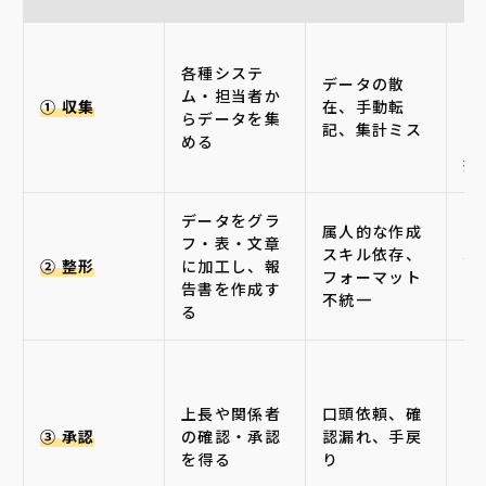
ス
各種システ
ー
データの散
ム・担当者か
Go
① 収集
在、手動転
らデータを集
ー
記、集計ミス
める
Bi
携
データをグラ
属人的な作成
Lo
フ・表・文章
スキル依存、
S
② 整形
に加工し、報
フォーマット
ラ
告書を作成す
不統一
Ge
る
Go
ュ
上長や関係者
口頭依頼、確
メ
③ 承認
の確認・承認
認漏れ、手戻
モ
を得る
り
Go
C