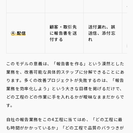
Ap
G
顧客・取引先
送付漏れ、誤
イ
④ 配信
に報告書を送
送信、添付忘
ク
付する
れ
る
配
このモデルの意義は、「報告書を作る」という漠然とした
業務を、改善可能な具体的ステップに分解できることにあ
ります。多くの改善プロジェクトが失敗するのは、「報告
業務を効率化しよう」という大きな目標を掲げるだけで、
どの工程のどの作業に手を入れるかが曖昧なままだからで
す。
自社の報告業務をこの4工程に当てはめ、「どの工程に最
も時間がかかっているか」「どの工程で品質のバラつきが