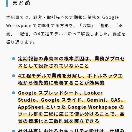
まとめ
本記事では、顧客・取引先への定期報告業務を Google
Workspace で効率化する方法を、「収集」「整形」「承
認」「配信」の4工程モデルに沿って解説しました。要点を
振り返ります。
定期報告の非効率の根本原因は、業務がプロセ
スとして設計されていないこと
4工程モデルで業務を分解し、ボトルネック工
程から優先的に改善することが効果的
Google スプレッドシート、Looker
Studio、Google スライド、Gemini、GAS、
AppSheet といった Google Workspace の
ツール群を工程に応じて使い分けることで、品
質の標準化と工数削減を両立できる
社外共有におけるセキュリティ設計は、仕組み