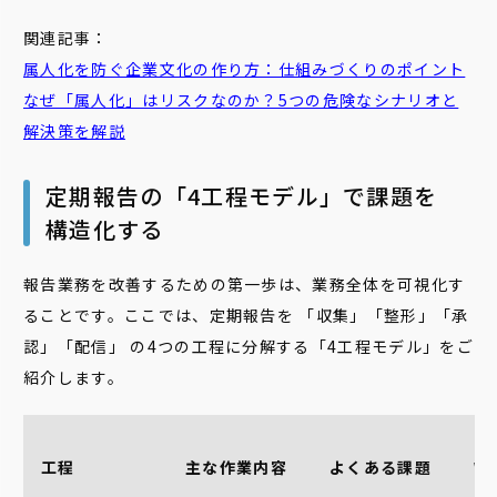
関連記事：
属人化を防ぐ企業文化の作り方：仕組みづくりのポイント
なぜ「属人化」はリスクなのか？5つの危険なシナリオと
解決策を解説
定期報告の「4工程モデル」で課題を
構造化する
報告業務を改善するための第一歩は、業務全体を可視化す
ることです。ここでは、定期報告を 「収集」「整形」「承
認」「配信」 の4つの工程に分解する「4工程モデル」をご
紹介します。
Go
工程
主な作業内容
よくある課題
Wo
で