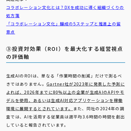
コラボレーション文化とは？DXを成功に導く組織づくりの
処方箋
「コラボレーション文化」醸成の5ステップと推進上の留
意点
③投資対効果（ROI）を最大化する経営視点
の評価軸
生成AIのROIは、単なる「作業時間の削減」だけで測るべ
きではありません。
Gartner社が2023年に発表した予測に
よれば、2026年までに80%以上の企業が生成AIのAPIやモ
デルを使用、あるいは生成AI対応アプリケーションを稼働
環境に展開するとされています。
また、同社の2024年の調
査では、AIを活用する従業員は週平均3.6時間の時間を創出
していると報告されています。