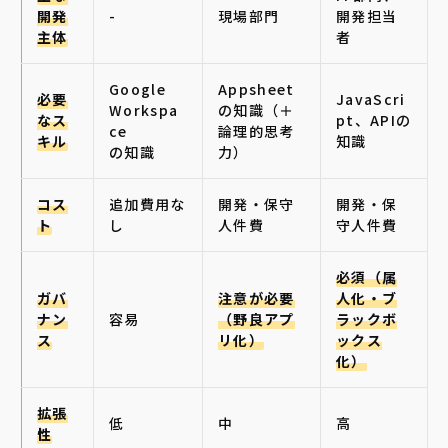
開発
-
現場部門
開発担当
主体
者
Google
Appsheet
必要
JavaScri
Workspa
の知識（＋
なス
pt、APIの
ce
論理的思考
キル
知識
の知識
力）
コス
追加費用な
開発・保守
開発・保
ト
し
人件費
守人件費
必須（属
ガバ
注意が必要
人化・ブ
ナン
容易
（野良アプ
ラックボ
ス
リ化）
ックス
化）
拡張
低
中
高
性