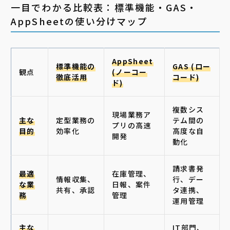
一目でわかる比較表：標準機能・GAS・
AppSheetの使い分けマップ
AppSheet
標準機能の
GAS (ロー
観点
(ノーコー
徹底活用
コード)
ド)
複数シス
現場業務ア
主な
定型業務の
テム間の
プリの高速
目的
効率化
高度な自
開発
動化
請求書発
最適
在庫管理、
情報収集、
行、デー
な業
日報、案件
共有、承認
タ連携、
務
管理
運用管理
主な
IT部門、