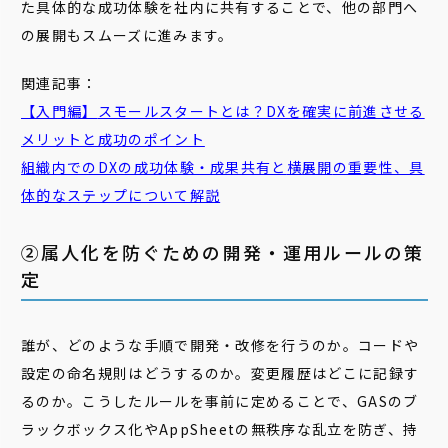
た具体的な成功体験を社内に共有することで、他の部門へ
の展開もスムーズに進みます。
関連記事：
【入門編】
スモール
スタート
とは？DXを確実に前進させる
メリットと成功のポイント
組織内でのDXの成功体験・成果共有と
横
展開
の重要性、具
体的なステップについて解説
②属人化を防ぐための開発・運用ルールの策
定
誰が、どのような手順で開発・改修を行うのか。コードや
設定の命名規則はどうするのか。変更履歴はどこに記録す
るのか。こうしたルールを事前に定めることで、GASのブ
ラックボックス化やAppSheetの無秩序な乱立を防ぎ、持