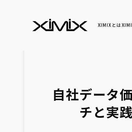
XIMIXとは
XI
自社データ価
チと実践