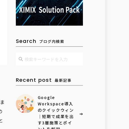
Search
ブログ内検索
Recent post
最新記事
Google
ま
Workspace導入
のクイックウィン
の
｜短期で成果を出
と
す3層施策とポイ