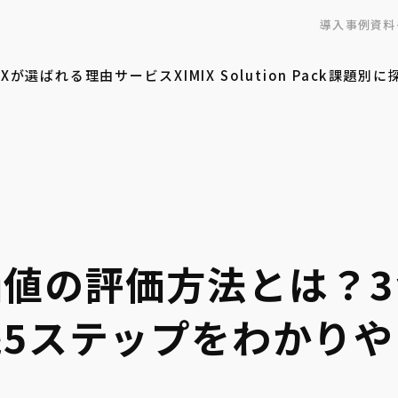
導入事例
資料
MIXが選ばれる理由
サービス
XIMIX Solution Pack
課題別に
値の評価方法とは？
5ステップをわかり