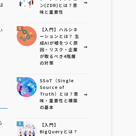
は
ン(ZDR)とは？意
味と重要性
い
3
【入門】ハルシネ
ーションとは？ 生
成AIが嘘をつく原
因・リスク・企業
が取るべき4階層
の対策
4
SSoT（Single
Source of
Truth）とは？意
味・重要性と構築
の基本
ら
5
【入門】
BigQueryとは？