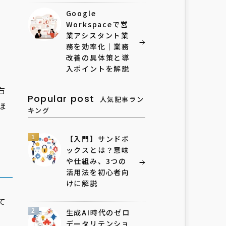
Google
Workspaceで営
業アシスタント業
務を効率化｜業務
改善の具体策と導
入ポイントを解説
右
Popular post
人気記事ラン
ほ
キング
1
【入門】サンドボ
ックスとは？意味
や仕組み、3つの
活用法を初心者向
けに解説
て
2
生成AI時代のゼロ
データリテンショ