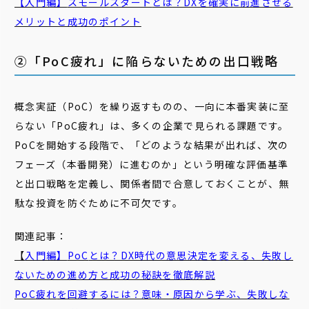
【入門編】
スモール
スタート
とは？DXを確実に前進させる
メリットと成功のポイント
②「PoC疲れ」に陥らないための出口戦略
概念実証（PoC）を繰り返すものの、一向に本番実装に至
らない「PoC疲れ」は、多くの企業で見られる課題です。
PoCを開始する段階で、「どのような結果が出れば、次の
フェーズ（本番開発）に進むのか」という明確な評価基準
と出口戦略を定義し、関係者間で合意しておくことが、無
駄な投資を防ぐために不可欠です。
関連記事：
【
入門編】
PoC
とは？DX時代の意思決定を変える、失敗し
ないための進め方と成功の秘訣を徹底解説
PoC
疲れ
を回避するには？意味・原因から学ぶ、失敗しな