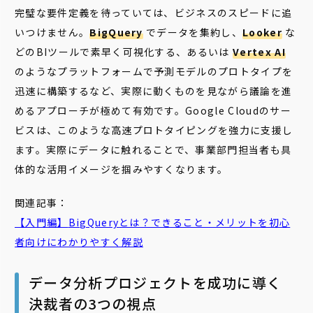
完璧な要件定義を待っていては、ビジネスのスピードに追
いつけません。
BigQuery
でデータを集約し、
Looker
な
どのBIツールで素早く可視化する、あるいは
Vertex AI
のようなプラットフォームで予測モデルのプロトタイプを
迅速に構築するなど、実際に動くものを見ながら議論を進
めるアプローチが極めて有効です。Google Cloudのサー
ビスは、このような高速プロトタイピングを強力に支援し
ます。実際にデータに触れることで、事業部門担当者も具
体的な活用イメージを掴みやすくなります。
関連記事：
【入門編】
BigQuery
とは？できること・メリットを初心
者向けにわかりやすく解説
データ分析プロジェクトを成功に導く
決裁者の3つの視点