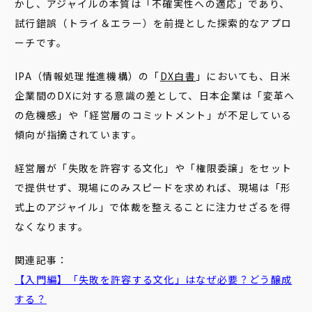
かし、アジャイルの本質は「不確実性への適応」であり、
試行錯誤（トライ＆エラー）を前提とした探索的なアプロ
ーチです。
IPA（情報処理推進機構）の「
DX白書
」においても、日米
企業間のDXに対する意識の差として、日本企業は「変革へ
の危機感」や「経営層のコミットメント」が不足している
傾向が指摘されています。
経営層が「失敗を許容する文化」や「権限委譲」をセット
で提供せず、現場にのみスピードを求めれば、現場は「形
式上のアジャイル」で体裁を整えることに注力せざるを得
なくなります。
関連記事：
【入門編】「失敗を許容する文化」はなぜ必要？どう醸成
する？