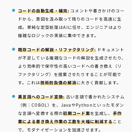
コードの自動生成・補完:
コメントや書きかけのコー
ドから、意図を汲み取って残りのコードを高速に生
成。単純な定型処理はAIに任せ、エンジニアはより
複雑なロジックの実装に集中できます。
既存コードの解説・リファクタリング:
ドキュメント
が不足している複雑なコードの解説を生成させたり、
より効率的で保守性の高いコードへの書き換え（リ
ファクタリング）を提案させたりすることが可能で
す。これは
技術的負債の解消
に大きく貢献します。
異言語へのコード変換:
古い言語で書かれたシステム
（例：COBOL）を、JavaやPythonといったモダン
な言語へ変換する際の
初期コード案
を生成し、
手作
業による書き換え作業の工数を大幅に削減する
こと
で、モダナイゼーションを加速させます。