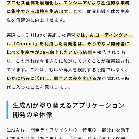
プロセス全体を最適化し、エンジニアがより創造的な業務
に集中できる環境を生み出す
ことで、開発組織全体の生産
性を飛躍的に向上させます。
実際に、
GitHubが実施した調査
では、AIコーディングツー
ル『Copilot』を利用した開発者は、そうでない開発者に
比べて生産性が26%向上したという結果
も報告されてお
り、この流れは今後さらに加速していくことが確実視され
ています。これは、もはや導入を検討する段階ではなく、
いかに巧みに活用し、競合との差を広げるか
が問われる時
代に入ったことを意味します。
生成AIが塗り替えるアプリケーション
開発の全体像
生成AIは、開発ライフサイクルの「特定の一部分」を効率
化するだけではありません。「企画」から「運用・保守」