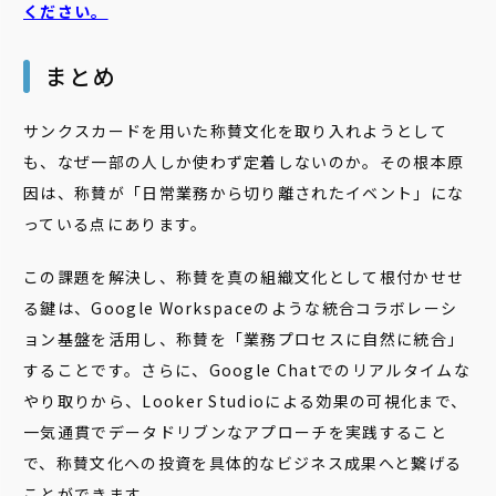
ください。
まとめ
サンクスカードを用いた称賛文化を取り入れようとして
も、なぜ一部の人しか使わず定着しないのか。その根本原
因は、称賛が「日常業務から切り離されたイベント」にな
っている点にあります。
この課題を解決し、称賛を真の組織文化として根付かせせ
る鍵は、Google Workspaceのような統合コラボレーシ
ョン基盤を活用し、称賛を「業務プロセスに自然に統合」
することです。さらに、Google Chatでのリアルタイムな
やり取りから、Looker Studioによる効果の可視化まで、
一気通貫でデータドリブンなアプローチを実践すること
で、称賛文化への投資を具体的なビジネス成果へと繋げる
ことができます。