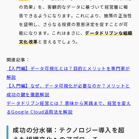
の効果」を、客観的なデータに基づいて経営層に報
告できるようになります。これにより、施策の正当性
を証明し、さらなる投資の意思決定を促すことが可
能になります。これはまさに、
データドリブンな組織
文化改革
と言えるでしょう。
関連記事：
【入門編】
データ
可視
化
とは？目的とメリットを専門家が
解説
【入門編】なぜ、
データ
可視
化
が必要なのか？メリットと
成功の鍵を徹底解説
データドリブン
経営とは？ 意味から実践まで、経営を変え
るGoogle Cloud活用法を解説
成功の分水嶺：テクノロジー導入を超