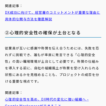
関連記事：
DX成功に向けて、
経営
層
の
コミットメント
が重要な理由と
具体的な関与方法を徹底解説
②心理的安全性の確保が土台となる
従業員が互いに感謝や称賛を伝え合うためには、失敗を恐
れずに挑戦でき、誰もが率直に発言できる「心理的安全
性」の高い職場環境が土台として必要です。称賛の仕組み
を導入する前に、自社の組織風土が称賛を受け入れられる
状態にあるかを見極めることも、プロジェクトの成否を分
ける重要な視点です。
関連記事：
心理
的
安全
性
を高め、DX時代の変化に強い組織へ -
Google Workspaceができること