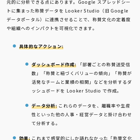
元的に分析できる点にあります。Google スプレッドシー
トに集まった称賛データを Looker Studio（旧 Google
データポータル）に連携させることで、称賛文化の定着度
や組織へのインパクトを可視化できます。
具体的なアクション:
ダッシュボード作成:
「部署ごとの称賛送受信
数」「称賛と紐づくバリューの傾向」「称賛が
活発なチームと業績の相関」などを分析するダ
ッシュボードを Looker Studio で作成。
データ分析:
これらのデータを、離職率や生産
性といった他の人事・経営データと掛け合わせ
て分析する。
効果:
これまで感覚的にしか語れなかった「称賛文化