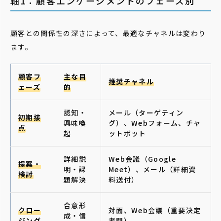
軸1：顧客エンゲージメントのフェーズ別
顧客との関係性の深さによって、最適なチャネルは変わり
ます。
顧客フ
主な目
推奨チャネル
ェーズ
的
認知・
メール（ターゲティン
初期接
興味喚
グ）、Webフォーム、チャ
点
起
ットボット
詳細説
Web会議（Google
提案・
明・課
Meet）、メール（詳細資
検討
題解決
料送付）
合意形
クロー
対面、Web会議（重要決定
成・信
ジング
者間）