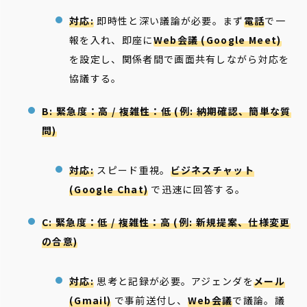
対応:
即時性と深い議論が必要。まず
電話
で一
報を入れ、即座に
Web会議 (Google Meet)
を設定し、関係者間で画面共有しながら対応を
協議する。
B: 緊急度：高 / 複雑性：低 (例: 納期確認、簡単な質
問)
対応:
スピード重視。
ビジネスチャット
(Google Chat)
で迅速に回答する。
C: 緊急度：低 / 複雑性：高 (例: 新規提案、仕様変更
の合意)
対応:
思考と記録が必要。アジェンダを
メール
(Gmail)
で事前送付し、
Web会議
で議論。議