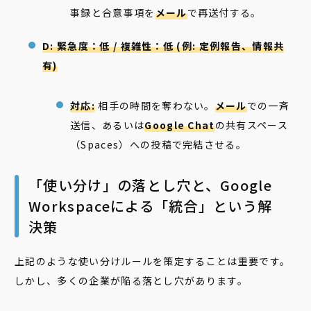
事録と合意事項を
メール
で再送付する。
D: 緊急度：低 / 複雑性：低 (例: 定例報告、情報共
有)
対応:
相手の時間を奪わない。
メール
での一斉
送信、あるいは
Google Chat
の共有スペース
（Spaces）への投稿で完結させる。
「使い分け」の落とし穴と、Google
Workspaceによる「統合」という解
決策
上記のような使い分けルールを策定することは重要です。
しかし、多くの企業が陥る落とし穴があります。