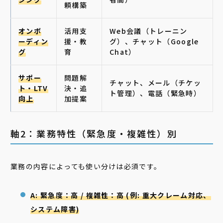
頼構築
オンボ
活用支
Web会議（トレーニン
ーディン
援・教
グ）、チャット（Google
グ
育
Chat）
サポー
問題解
チャット、メール（チケッ
ト・LTV
決・追
ト管理）、電話（緊急時）
向上
加提案
軸2：業務特性（緊急度・複雑性）別
業務の内容によっても使い分けは必須です。
A: 緊急度：高 / 複雑性：高 (例: 重大クレーム対応、
システム障害)