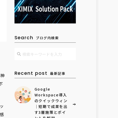
Search
ブログ内検索
Recent post
最新記事
な神
下
Google
Workspace導入
のクイックウィン
ッ
｜短期で成果を出
す3層施策とポイ
感