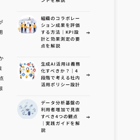
ントを解説
組織のコラボレー
が
ション成果を評価
用
する方法｜KPI設
計と効果測定の要
点を解説
か
生成AI活用は義務
ま
化すべきか？｜4
点
段階で考える社内
活用ポリシー設計
ま
データ分析基盤の
利用者増加で見直
すべき4つの観点
｜実践ガイドを解
説