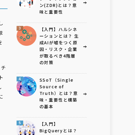
ン(ZDR)とは？意
味と重要性
し
3
【入門】ハルシネ
ま
ーションとは？ 生
を
成AIが嘘をつく原
因・リスク・企業
が取るべき4階層
の対策
、チ
ト
4
SSoT（Single
し
Source of
Truth）とは？意
に
味・重要性と構築
の基本
5
【入門】
BigQueryとは？