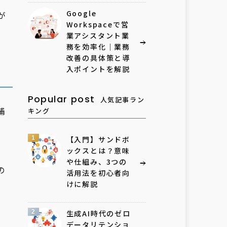
Google
が
Workspaceで営
業アシスタント業
務を効率化｜業務
改善の具体策と導
入ポイントを解説
Popular post
人気記事ラン
補
キング
、
1
【入門】サンドボ
ックスとは？意味
や仕組み、3つの
の
活用法を初心者向
けに解説
2
生成AI時代のゼロ
データリテンショ