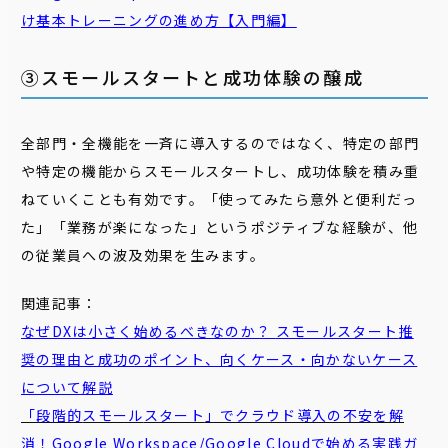
け基本トレーニングの進め方【入門編】
③スモールスタートと成功体験の醸成
全部門・全機能を一斉に導入するのではなく、特定の部門
や特定の機能からスモールスタートし、成功体験を積み重
ねていくことも有効です。「使ってみたら意外と便利だっ
た」「業務が楽になった」というポジティブな経験が、他
の従業員への波及効果を生みます。
関連記事：
なぜDXは小さく始めるべきなのか？
スモール
スタート
推
奨の理由と成功のポイント、向くケース・向かないケース
について解説
「段階的
スモール
スタート
」でクラウド導入の不安を解
消！Google Workspace/Google Cloudで始める実践ガ