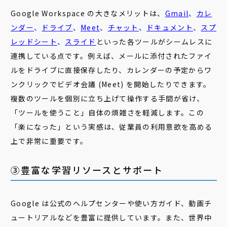
Google Workspace の大きなメリットは、
Gmail
、
カレ
ンダー
、
ドライブ
、
Meet
、
チャット
、
ドキュメント
、
スプ
レッドシート
、
スライド
といった各ツールがシームレスに
連携している点です。例えば、メールに添付されたファイ
ルをドライブに直接保存したり、カレンダーの予定からワ
ンクリックでビデオ会議 (Meet) を開始したりできます。
複数のツールを個別に立ち上げて操作する手間が省け、
「ツールを使うこと」自体の煩雑さを軽減します。この
「楽になった」という実感は、従業員の利用意欲を高める
上で非常に重要です。
③豊富な学習リソースとサポート
Google は公式のヘルプセンターや使い方ガイド、動画チ
ュートリアルなどを豊富に提供しています。また、世界中