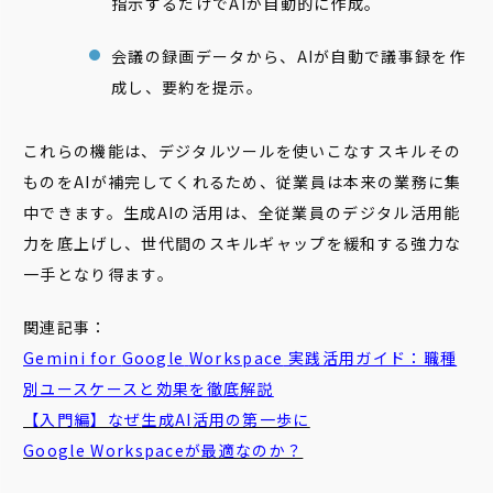
指示するだけでAIが自動的に作成。
会議の録画データから、AIが自動で議事録を作
成し、要約を提示。
これらの機能は、デジタルツールを使いこなすスキルその
ものをAIが補完してくれるため、従業員は本来の業務に集
中できます。生成AIの活用は、全従業員のデジタル活用能
力を底上げし、世代間のスキルギャップを緩和する強力な
一手となり得ます。
関連記事：
Gemini
for
Google
Workspace
実践活用ガイド：職種
別ユースケースと効果を徹底解説
【入門編】なぜ
生成
AI
活用の第一歩に
Google
Workspace
が最適なのか？