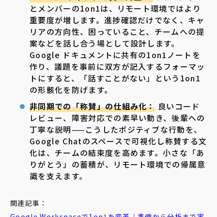
とメンバーの1on1は、リモート環境ではより
重要度が増します。進捗確認だけでなく、キャ
リアの方向性、困っていること、チームへの提
案などを話し合う場として設計します。
Google ドキュメントに共有の1on1ノートを
作り、議題を事前に双方が記入するフォーマッ
トにすると、「話すことがない」という1on1
の形骸化を防げます。
非同期での「称賛」の仕組み化：
良いコード
レビュー、障害対応での素早い動き、後輩への
丁寧な説明——こうしたポジティブな行動を、
Google Chatのスペースで可視化し称賛する文
化は、チームの結束度を高めます。小さな「あ
りがとう」の蓄積が、リモート環境での帰属意
識を支えます。
関連記事：
Google Workspaceで1on1を変革｜準備から分析まで実