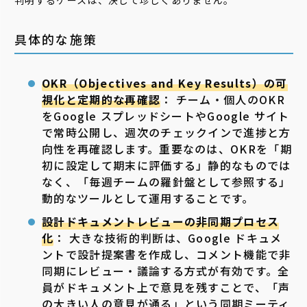
判明するケースは、決して珍しくありません。
具体的な施策
OKR（Objectives and Key Results）の可
視化と定期的な再確認
： チーム・個人のOKR
をGoogle スプレッドシートやGoogle サイト
で常時公開し、週次のチェックインで進捗と方
向性を再確認します。重要なのは、OKRを「期
初に設定して期末に評価する」静的なものでは
なく、「毎週チームの羅針盤として参照する」
動的なツールとして運用することです。
設計ドキュメントレビューの非同期プロセス
化
： 大きな技術的判断は、Google ドキュメ
ントで設計提案書を作成し、コメント機能で非
同期にレビュー・議論する方式が有効です。全
員がドキュメント上で意見を残すことで、「声
の大きい人の意見が通る」という同期ミーティ