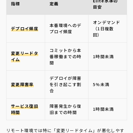
Elite水準の
指標
定義
目安
オンデマンド
本番環境へのデ
デプロイ頻度
（1日複数
プロイ頻度
回）
コミットから本
変更リードタ
番稼働までの時
1時間未満
イム
間
デプロイが障害
変更障害率
を引き起こす割
5%未満
合
サービス復旧
障害発生から復
1時間未満
時間
旧までの時間
リモート環境では特に「変更リードタイム」が悪化しやす