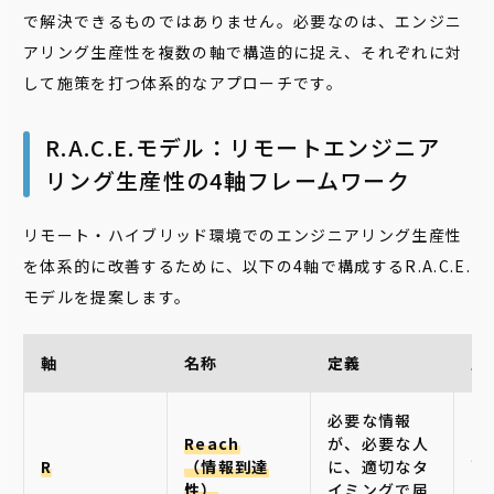
で解決できるものではありません。必要なのは、エンジニ
アリング生産性を複数の軸で構造的に捉え、それぞれに対
して施策を打つ体系的なアプローチです。
R.A.C.E.モデル：リモートエンジニア
リング生産性の4軸フレームワーク
リモート・ハイブリッド環境でのエンジニアリング生産性
を体系的に改善するために、以下の4軸で構成するR.A.C.E.
モデルを提案します。
軸
名称
定義
主
必要な情報
ナ
Reach
が、必要な人
人
R
（情報到達
に、適切なタ
メ
性）
イミングで届