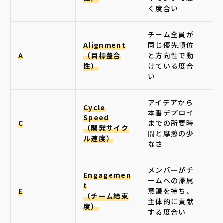
検
く度合い
チーム全員が
要
Alignment
同じ優先順位
レ
A
（目標整合
と方向性で動
不
性）
けている度合
ロ
い
アイデアから
C
Cycle
本番デプロイ
備
Speed
C
までの所要時
ビ
（開発サイク
間と摩擦の少
延
ル速度）
なさ
の
メンバーがチ
Engagemen
孤
ームへの帰属
t
的
E
意識を持ち、
（チーム結束
下
主体的に貢献
度）
デ
する度合い