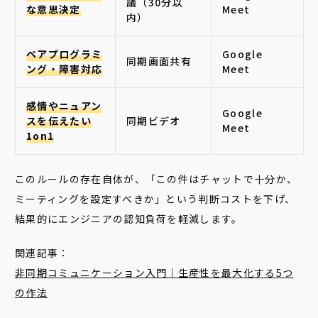
議（30分以
な意思決定
Meet
内）
ペアプログラミ
Google
同期画面共有
ング・障害対応
Meet
感情やニュアン
Google
スを伝えたい
同期ビデオ
Meet
1on1
このルールの存在自体が、「この件はチャットで十分か、
ミーティングを設定すべきか」という判断コストを下げ、
結果的にエンジニアの認知負荷を軽減します。
関連記事：
非同期コミュニケーション入門｜生産性を最大化する5つ
の作法