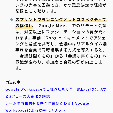
ングの弊害を回避でき、かつ意思決定の経緯が
記録として残ります。
スプリントプランニングとレトロスペクティブ
の構造化
： Google Meet上でのリモート会議
は、対面以上にファシリテーションの質が問わ
れます。事前にGoogle ドキュメントでアジェ
ンダと論点を共有し、会議中はリアルタイム議
事録を全員で同時編集する方式を導入すると、
「会議は聞くもの」から「会議は書くもの」へ
意識が変わり、参加度と合意の質が向上しま
す。
関連記事：
Google Workspaceで目標管理を変革｜脱Excelを実現す
る3フェーズ実践法を解説
チームの情報共有と共同作業が変わる！Google
Workspaceによる効率化メリット