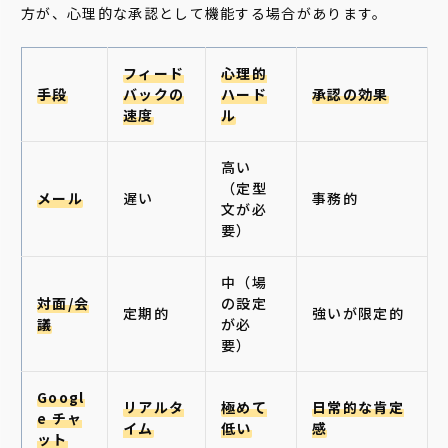
方が、心理的な承認として機能する場合があります。
フィード
心理的
手段
バックの
ハード
承認の効果
速度
ル
高い
（定型
メール
遅い
事務的
文が必
要）
中（場
対面/会
の設定
定期的
強いが限定的
議
が必
要）
Googl
リアルタ
極めて
日常的な肯定
e チャ
イム
低い
感
ット