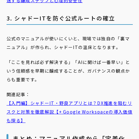
速する醸成ステップと心理的安全性
3. シャドーITを防ぐ公式ルートの確立
公式のマニュアルが使いにくいと、現場では独自の「裏マ
ニュアル」が作られ、シャドーITの温床となります。
「ここを見れば必ず解決する」「AIに聞けば一番早い」と
いう信頼感を早期に醸成することが、ガバナンスの観点か
らも重要です。
関連記事：
【入門編】シャドーIT・野良アプリとは？DX推進を阻むリ
スクと対策を徹底解説【+ Google Workspaceの導入価値
も探る】
まとめ：マニュアル作成から「定着化