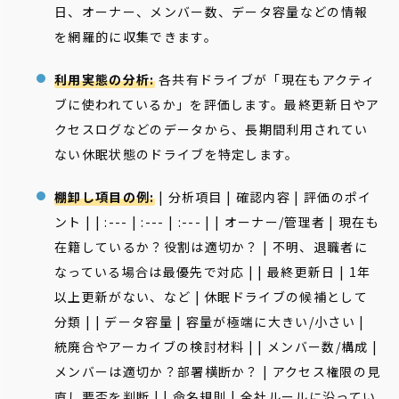
日、オーナー、メンバー数、データ容量などの情報
を網羅的に収集できます。
利用実態の分析:
各共有ドライブが「現在もアクティ
ブに使われているか」を評価します。最終更新日やア
クセスログなどのデータから、長期間利用されてい
ない休眠状態のドライブを特定します。
棚卸し項目の例:
| 分析項目 | 確認内容 | 評価のポイ
ント | | :--- | :--- | :--- | | オーナー/管理者 | 現在も
在籍しているか？役割は適切か？ | 不明、退職者に
なっている場合は最優先で対応 | | 最終更新日 | 1年
以上更新がない、など | 休眠ドライブの候補として
分類 | | データ容量 | 容量が極端に大きい/小さい |
統廃合やアーカイブの検討材料 | | メンバー数/構成 |
メンバーは適切か？部署横断か？ | アクセス権限の見
直し要否を判断 | | 命名規則 | 全社ルールに沿ってい