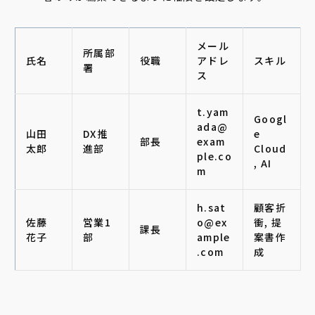
メール
所属部
氏名
役職
アドレ
スキル
署
ス
t.yam
Googl
ada@
山田
DX推
e
部長
exam
太郎
進部
Cloud
ple.co
, AI
m
h.sat
顧客折
佐藤
営業1
o@ex
衝, 提
課長
花子
部
ample
案書作
.com
成