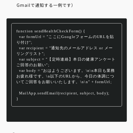
Gmailで通知する一例です）
function sendHealthCheckForm() 
{
var
 formUrl = 
"ここにGoogleフォームのURLを貼
り付け"
;
var
 recipient = 
"通知先のメールアドレス or メー
リングリスト"
;
var
 subject = 
"【定時連絡】本日の健康アンケート
ご回答のお願い"
;
var
 body = 
"おはようございます。\n\n本日も業務
お疲れ様です。\n以下のURLから、今日の体調につ
いてご回答をお願いいたします。\n\n"
 + formUrl;
  MailApp.sendEmail(recipient, subject, body);
}