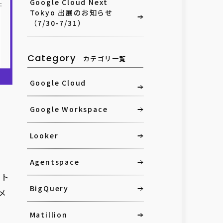
Google Cloud Next
Tokyo 出展のお知らせ
（7/30-7/31）
Category
カテゴリ一覧
Google Cloud
Google Workspace
Looker
Agentspace
ルト
BigQuery
メ
Matillion