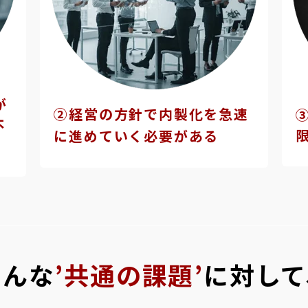
が
②経営の方針で内製化を急速
不
に進めていく必要がある
そんな
’共通の課題’
に対して