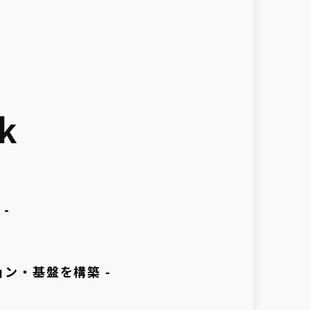
k
-
ョン・基盤を構築 -