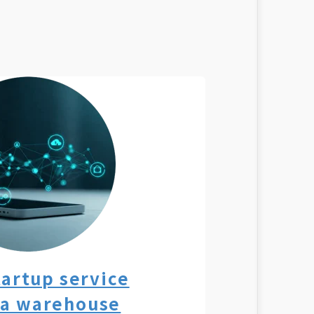
tartup service
ta warehouse