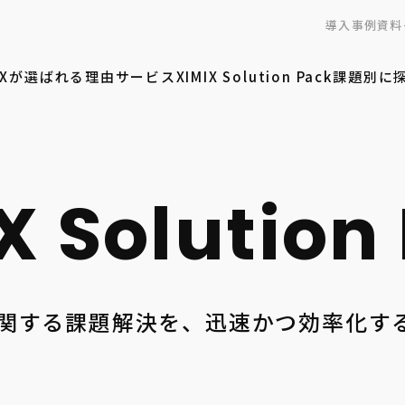
導入事例
資料
MIXが選ばれる理由
サービス
XIMIX Solution Pack
課題別に
関する課題解決を、迅速かつ効率化す