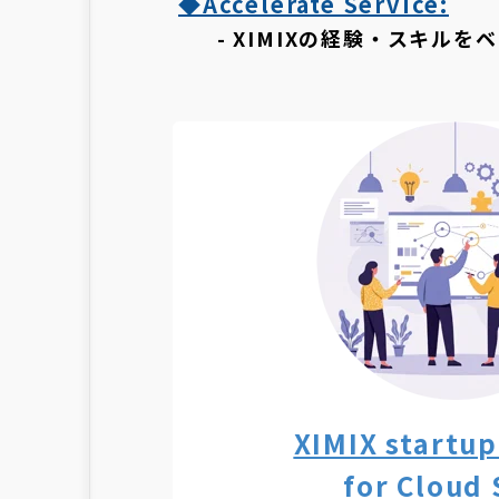
◆Accelerate Service:
- XIMIXの経験・スキルを
XIMIX startup
for Cloud 