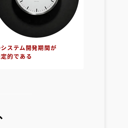
③システム開発期間が
限定的である
、