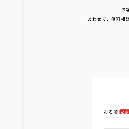
お
あわせて、無料相
お名前
必