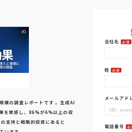
会社名
必須
姓
必須
メールアド
界規模の調査レポートです
。生成AI
果を実感し、86%が6%以上の収
部の支持と戦略的投資にあると
電話番号
必
ています。