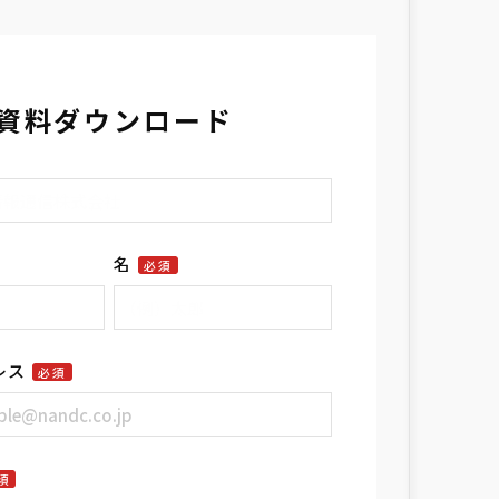
資料ダウンロード
名
必須
レス
必須
須